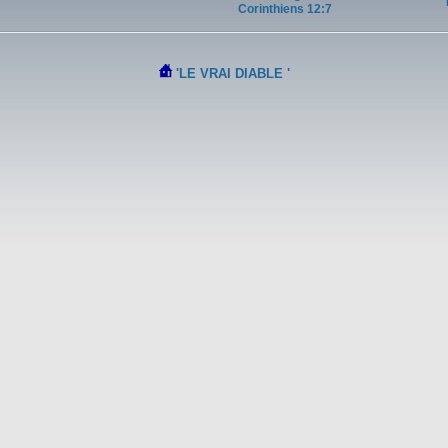
Corinthiens 12:7
'LE VRAI DIABLE '