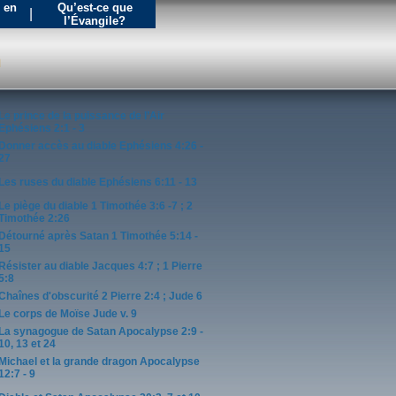
e en
Qu’est-ce que
|
l’Évangile?
n
Le prince de la puissance de l’Air
Ephésiens 2:1 - 3
Donner accès au diable Ephésiens 4:26 -
27
Les ruses du diable Ephésiens 6:11 - 13
Le piège du diable 1 Timothée 3:6 -7 ; 2
Timothée 2:26
Détourné après Satan 1 Timothée 5:14 -
15
Résister au diable Jacques 4:7 ; 1 Pierre
5:8
Chaînes d'obscurité 2 Pierre 2:4 ; Jude 6
Le corps de Moïse Jude v. 9
La synagogue de Satan Apocalypse 2:9 -
10, 13 et 24
Michael et la grande dragon Apocalypse
12:7 - 9