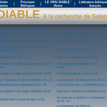
links
Principes
'LE VRAI DIABLE '
Littérature bibliqu
|
|
|
stries
Bibliques
Home
français
 DIABLE
A la recherche de Sata
Préface : Passages mal compris de
Satan comme un éclair Luc 10:18
bible
Le serpent d’Eden dans la genèse 3:4 - 5
Satan entra dans Judas Luc 22:3
Fils de Dieu et des filles des hommes
Pierre et Satan Luc 22:31
.Genèse 6:2 - 4
Satan et job Job1 v. 6
Votre père le diable John 8:44
Lucifer le Roi de Babylonie Isaïe 14:12 -
Sous l’empire du diable Actes
14
10:38
L'ange chérubin oint Ezekiel 28 :13-15
L'enfant du diable Actes 13:10
La Tentation de Jésus Matthieu 4:1 - 11
La puissance de Satan Actes 26:18
Esprits impurs Matthieu 12:43 - 45
Livré à Satan aux 1 Corinthiens 5:5
Le diable et ses anges Matthieu 25:41
Dieu de ce monde 2 Corinthiens 4:4
Un ange de la lumière 2 Corinthiens
Satan enlève la parole Marc 4:15
11:13 - 15
Le messager de Satan 2