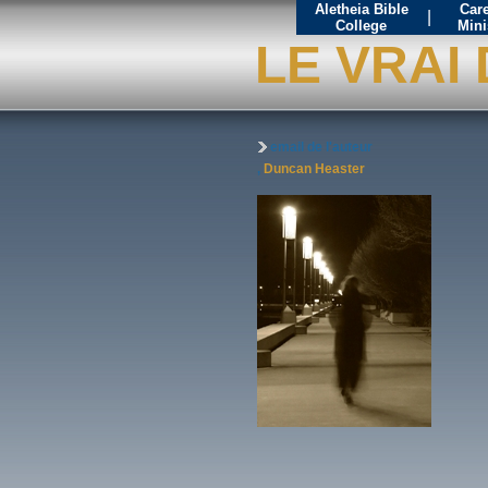
Aletheia Bible
Care
|
College
Mini
LE VRAI
email de l'auteur
,
Duncan Heaster