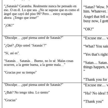
“¿Satanás? Caramba. Realmente nunca he pensado en
“Satan? Wow. Ne
eso. O en él. Lo que sea. ¿No se supone que es como el
him. Whatever. I
ángel que cayó del piso 99? Pero… estoy ocupado
Angel that fell o
ahora. ¡Tengo que irme!”
busy now, I got
“¡OK!”
“OK!”
“Disculpe… ¿qué piensa
usted
de Satanás?”
“Excuse me… 
“¿Qué? ¿Dijo usted ‘Satanás’?”
“What? You sai
“Sí, así es”.
“Yes that’s right
“Satanás… Satanás… Bueno, no lo sé. Malas cosas
“Satan… Satan…
ocurren, a la gente buena, a la gente mala…”
things happen, 
”
“Gracias por su tiempo”
“Thank you for 
“Disculpe… ¿qué piensa
usted
de Satanás?”
“Excuse me… 
“¿Bah? No tengo idea. Lo siento”
“Ha? No idea! 
“Gracias”
“Thank you”