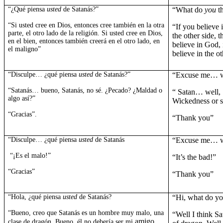
“¿Qué piensa
usted
de Satanás?”
“What do
you
th
“Si usted cree en Dios, entonces cree también en la otra
“If you believe 
parte, el otro lado de la religión. Si usted cree en Dios,
the other side, t
en el bien, entonces también creerá en el otro lado, en
believe in God, 
el maligno”
believe in the ot
“Disculpe… ¿qué piensa
usted
de Satanás?”
“Excuse me… 
“Satanás… bueno, Satanás, no sé. ¿Pecado? ¿Maldad o
“ Satan… well,
algo así?”
Wickedness or s
“Gracias”.
“Thank you”
“Disculpe… ¿qué piensa
usted
de Satanás
“Excuse me… 
“¡Es el malo!”
“It’s the bad!”
“Gracias”
“Thank you”
“Hola, ¿qué piensa
usted
de Satanás?
“Hi, what do yo
“Bueno, creo que Satanás es un hombre muy malo, una
“Well I think Sa
amigo,
clase de dragón. Bueno, él no debería ser mi