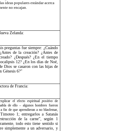
las ideas populares estándar acerca
mente no encajan.
 Nueva Zelanda:
is preguntas fue siempre: ¿Cuándo
¿Antes de la creación? ¿Antes de
creado? ¿Después? ¿En el tiempo
ocalipsis 12? ¿En los días de Noé,
de Dios se casaron con las hijas de
n Génesis 6?”
uctora de Francia:
licar el efecto espiritual
positivo
de
abla de ello – algunos hombres fueron
 a fin de que aprendieran a no blasfemar,
Timoteo 1; entregarlos a Satanás
estrucción de la carne”, según 1
ramente, todo esto tiene sentido si
ere simplemente a un adversario, y