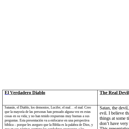
El
Verdadero Diablo
The Real Devil
Satanás, el Diablo, los demonios, Lucifer, el mal… el mal.
Creo
Satan, the devil
que la mayoría de las personas han pensado alguna vez en estas
evil.
I believe t
cosas en su vida; y no han tenido respuestas muy buenas a sus
things at some t
preguntas. Esta presentación va a enfocarse en una perspectiva
don’t have very 
bíblica – porque les aseguro que
la Biblia
es la palabra de Dios, y
This presentatio