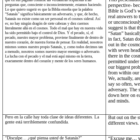
que en sus páginas contiene las verdaderas respuestas a las
preguntas que, consciente o inconscientemente, estamos haciendo.
perspective- bec
Lo que quiero sugerir es que
la Biblia
enseña que la palabra
Bible is God’s w
“Satanás” significa básicamente un adversario, y que, de hecho,
real answers to 
Satanás no existe como un ser personal en el cosmos sideral. Así
or unconsciousl
es; no hay ningún dragón de siete cabezas y diez cuernos
suggest is that 
literalmente allá en el cosmos. Todo el mal que hay en nuestra vida
ha sido permitido bajo el control de Dios. Y el pecado, sí, el
“Satan” basical
pecado, nuestro mayor problema, proviene finalmente de dentro de
in fact, Satan d
nuestro corazón, de nuestra forma de pensar. En realidad, nosotros
out in the cosmo
mismos somos nuestro propio Satanás, y, como todos decimos tan
with seven heads
a menudo, nosotros somos nuestro mayor enemigo o adversario.
there in the cosm
La lucha con el pecado y el mal está aquí mismo en la tierra,
exactamente dentro del corazón y mente de los seres humanos.
permitted under 
our biggest pro
from within our
We, actually, ar
say so often, w
adversary. The s
down here on ea
and minds.
Pero en la calle hay toda clase de ideas diferentes. La
But out on the st
gente está terriblemente confundida.
different views.
“Disculpe… ¿qué piensa
usted
de Satanás?”
“Excuse me… 