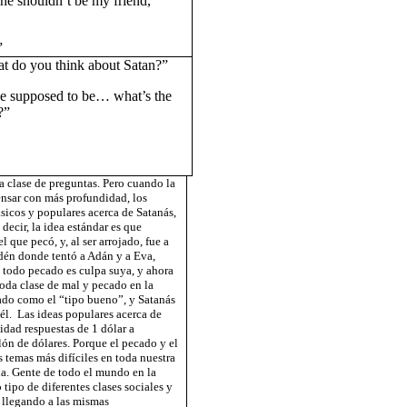
 he shouldn’t be my friend,
”
t do you think about Satan?”
 supposed to be… what’s the
?”
da clase de preguntas.
Pero cuando la
nsar con más profundidad, los
sicos y populares acerca de Satanás,
decir, la idea estándar es que
l que pecó, y, al ser arrojado, fue a
Edén donde tentó a Adán y a Eva,
 todo pecado es culpa suya, y ahora
toda clase de mal y pecado en la
ntado como el “tipo bueno”, y Satanás
él.
Las ideas populares acerca de
idad respuestas de 1 dólar a
lón de dólares. Porque el pecado y el
s temas más difíciles en toda nuestra
a. Gente de todo el mundo en la
 tipo de diferentes clases sociales y
n llegando a las mismas