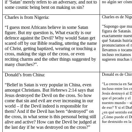
if ‘Satan’ merely refers to an adversary, and not to
no algún ser cósm
some cosmic being bent on making us sin?
Charles is from Nigeria:
Charles es de Nige
“Supongo que muc
“I guess most Africans believe in some Satan
figura de Satanás
figure. But my question is, What exactly is our
exactamente nuest
defence against the Devil? Why would Satan get
qué Satanás huiría
scared off by our Bible reading, uttering the name
pronunciamos el n
of Christ, getting baptized, wearing or touching a
llevamos o tocamo
cross, making the sign of the cross, or even
incluso recitamos 
reciting charms and the other things suggested by
sugieren muchas i
many churches?”.
Donald’s from China:
Donald es de Chi
“La creencia en Sa
“Belief in Satan is very popular in China, even
incluso entre los c
amongst Christians. But Hebrews 2:14 says that
Jesús destruyó al D
Jesus destroyed the Devil on the cross. So how
que el pecado y e
come that sin and evil are ever increasing in our
nuestro mundo – si
world – if the Devil indeed is responsible for
de eso? Y si el Dia
them? And if the Devil has been “destroyed” on
¿en qué sentido est
the cross, in what sense is this personal being still
¿Cómo puede el Dia
alive and active? How can the Devil be judged at
fue destruido en la
the last day if he was destroyed on the cross?”