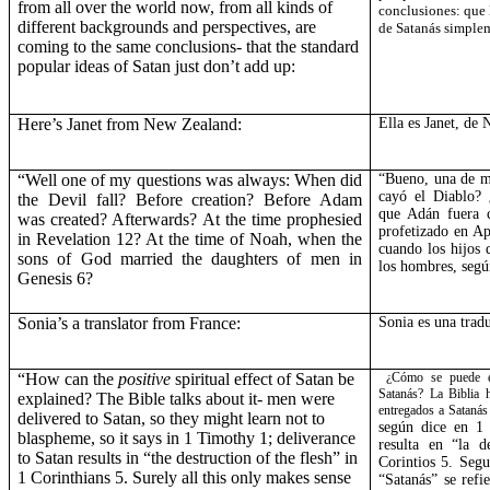
from all over the world now, from all kinds of
conclusiones: que 
different backgrounds and perspectives, are
de Satanás simple
coming to the same conclusions- that the standard
popular ideas of Satan just don’t add up:
Here’s Janet from
New Zealand
:
Ella es Janet, de
“Well one of my questions was always: When did
“Bueno, una de m
cayó el Diablo? 
the Devil fall? Before creation? Before Adam
que Adán fuera 
was created? Afterwards? At the time prophesied
profetizado en Ap
in Revelation 12? At the time of Noah, when the
cuando los hijos 
sons of God married the daughters of men in
los hombres, segú
Genesis 6?
Sonia’s a translator from
France
:
Sonia es una trad
“How can the
positive
spiritual effect of Satan be
¿Cómo se puede exp
Satanás?
La Biblia
h
explained? The Bible talks about it- men were
entregados a Satanás
delivered to Satan, so they might learn not to
según dice en 1 
blaspheme, so it says in 1 Timothy 1; deliverance
resulta en “la d
to Satan results in “the destruction of the flesh” in
Corintios 5. Segu
1 Corinthians 5. Surely all this only makes sense
“Satanás” se refi