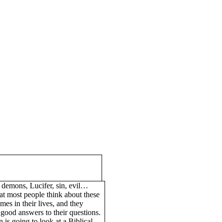
, demons, Lucifer, sin, evil…
hat most people think about these
imes in their lives, and they
good answers to their questions.
n is going to look at a Biblical