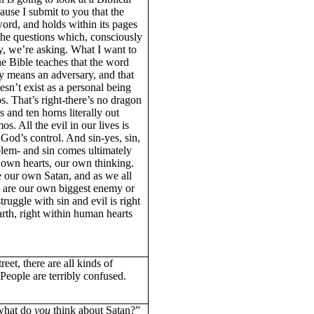
ause I submit to you that the
ord, and holds within its pages
the questions which, consciously
y, we’re asking. What I want to
the Bible teaches that the word
ly means an adversary, and that
oesn’t exist as a personal being
s. That’s right-there’s no dragon
 and ten horns literally out
os. All the evil in our lives is
God’s control. And sin-yes, sin,
blem- and sin comes ultimately
 own hearts, our own thinking.
e our own Satan, and as we all
e are our own biggest enemy or
truggle with sin and evil is right
rth, right within human hearts
reet, there are all kinds of
 People are terribly confused.
what do
you
think about Satan?”