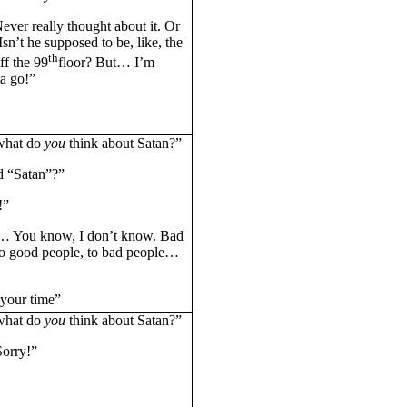
ver really thought about it. Or
sn’t he supposed to be, like, the
th
ff the 99
floor? But… I’m
ta go!”
what do
you
think about Satan?”
d “Satan”?”
!”
 You know, I don’t know. Bad
to good people, to bad people…
your time”
what do
you
think about Satan?”
Sorry!”