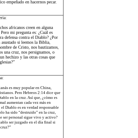
ico empeñado en hacernos pecar.
ria:
hos africanos creen en alguna
. Pero mi pregunta es: ¿Cuál es
ra defensa contra el Diablo? ¿Por
 asustado si leemos la Biblia,
ombre de Cristo, nos bautizamos,
s una cruz, nos persignamos, o
un hechizo y las otras cosas que
glesias?”
na:
tanás es muy popular en China,
ristianos. Pero Hebreos 2:14 dice que
iablo en la cruz. Así que, ¿cómo es
l mal aumentan cada vez más en
 el Diablo es en verdad responsable
blo ha sido “destruido” en la cruz,
e ser personal sigue vivo y activo?
blo ser juzgado en el día final si
 cruz?”