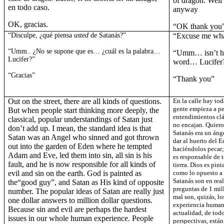
of dragon. Well
en todo caso.
anyway
OK, gracias.
“OK thank you
“Disculpe, ¿qué piensa
usted
de Satanás?”
“Excuse me wha
“Umm.. ¿No se supone que es… ¿cuál es la palabra…
“Umm… isn’t he
Lucifer?”
word… Lucifer
“Gracias”
“Thank you”
Out on the street, there are all kinds of questions.
En la calle hay to
gente empieza a pe
But when people start thinking more deeply, the
entendimientos clá
classical, popular understandings of Satan just
no encajan. Quiero 
don’t add up. I mean, the standard idea is that
Satanás era un ánge
Satan was an Angel who sinned and got thrown
dar al huerto del 
out into the garden of Eden where he tempted
haciéndolos pecar;
Adam and Eve, led them into sin, all sin is his
es responsable de 
fault, and he is now responsible for all kinds of
tierra. Dios es pi
evil and sin on the earth. God is painted as
como lo opuesto a 
Satanás son en real
the“good guy”, and Satan as His kind of opposite
preguntas de 1 mil
number. The popular ideas of Satan are really just
mal son, quizás, lo
one dollar answers to million dollar questions.
experiencia human
Because sin and evil are perhaps the hardest
actualidad, de todo
issues in our whole human experience. People
perspectivas, está