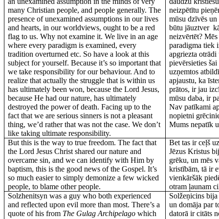
an unexamined assumption in the minds of very
daudzu kristiešu
many Christian people, and people generally. The
neizpētītu pieņ
presence of unexamined assumptions in our lives
mūsu dzīvēs un 
and hearts, in our worldviews, ought to be a red
būtu jāuztver
k
flag to us. Why not examine it. We live in an age
neizvērtēt? Mēs
where every paradigm is examined, every
paradigma tiek iz
tradition overturned etc. So have a look at this
apgriezta otrādi
subject for yourself. Because it’s so important that
pievērsieties šai
we take responsibility for our behaviour. And to
uzņemtos atbild
realize that actually the struggle that is within us
apjaustu, ka īst
has ultimately been won, because the Lord Jesus,
prātos, ir jau iz
because He had our nature, has ultimately
mūsu daba, ir pa
destroyed the power of death. Facing up to the
Nav patīkami ap
fact that we are serious sinners is not a pleasant
nopietni grēcinie
thing, we’d rather that was not the case. We don’t
Mums nepatīk uz
like taking ultimate responsibility.
But this is the way to true freedom. The fact that
Bet tas ir ceļš 
the Lord Jesus Christ shared our nature and
Jēzus Kristus b
overcame sin, and we can identify with Him by
grēku, un mēs va
baptism, this is the good news of the Gospel. It’s
kristībām, tā ir 
so much easier to simply demonize a few wicked
vienkāršāk pie
people, to blame other people.
otram ļaunam cil
Solzhenitsyn was a guy who both experienced
Solžeņicins bija
and reflected upon evil more than most. There’s a
un domāja par t
quote of his from
The Gulag Archipelago
which
datorā ir citāts