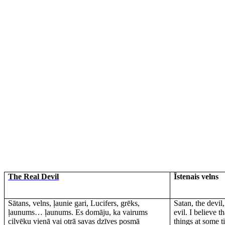
The Real Devil
Īstenais velns
Sātans, velns, ļaunie gari, Lucifers, grēks,
Satan, the devil
ļaunums… ļaunums. Es domāju, ka vairums
evil. I believe 
cilvēku vienā vai otrā savas dzīves posmā
things at some t