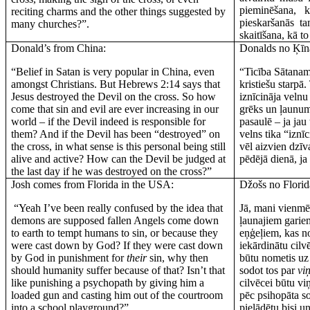
pieminēšana, k
reciting charms and the other things suggested by
pieskaršanās t
many churches?”.
skaitīšana, kā t
Donald’s from China:
Donalds no Ķīn
“Belief in Satan is very popular in China, even
“Ticība Sātanam 
amongst Christians. But Hebrews 2:14 says that
kristiešu starpā
Jesus destroyed the Devil on the cross. So how
iznīcināja velnu
come that sin and evil are ever increasing in our
grēks un ļaunum
world – if the Devil indeed is responsible for
pasaulē – ja jau
them? And if the Devil has been “destroyed” on
velns tika “iznīc
the cross, in what sense is this personal being still
vēl aizvien dzīv
alive and active? How can the Devil be judged at
pēdējā dienā, ja 
the last day if he was destroyed on the cross?”
Josh comes from Florida in the USA:
Džošs no Flori
“Yeah I’ve been really confused by the idea that
Jā, mani vienmē
demons are supposed fallen Angels come down
ļaunajiem gariem
to earth to tempt humans to sin, or because they
eņģeļiem, kas n
were cast down by God? If they were cast down
iekārdinātu cilv
by God in punishment for
their
sin, why then
būtu nometis uz
should humanity suffer because of that? Isn’t that
sodot tos par
vi
like punishing a psychopath by giving him a
cilvēcei būtu vi
loaded gun and casting him out of the courtroom
pēc psihopāta s
into a school playground?”
pielādētu bisi un