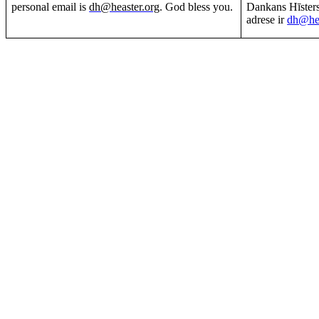
personal email is
dh@heaster.org
.
God bless you.
Dankans Hīsters
adrese ir
dh@hea