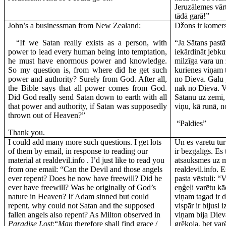
Jeruzālemes vārt
tādā garā!”
John’s a businessman from New Zealand:
Džons ir komers
“If we Satan really exists as a person, with
“Ja Sātans past
power to lead every human being into temptation,
iekārdināt jebku
he must have enormous power and knowledge.
milzīga vara un
So my question is, from where did he get such
kurienes viņam 
power and authority? Surely from God. After all,
no Dieva. Galu g
the Bible says that all power comes from God.
nāk no Dieva. Va
Did God really send Satan down to earth with all
Sātanu uz zemi,
that power and authority, if Satan was supposedly
viņu, kā runā, 
thrown out of Heaven?”
“Paldies”
Thank you.
I could add many more such questions. I get lots
Un es varētu tur
of them by email, in response to reading our
ir bezgalīgs. Es
material at realdevil.info . I’d just like to read you
atsauksmes uz m
from one email: “Can the Devil and those angels
realdevil.info. E
ever repent? Does he now have freewill? Did he
pasta vēstuli: “
ever have freewill? Was he originally of God’s
eņģeļi varētu kā
nature in Heaven? If Adam sinned but could
viņam tagad ir d
repent, why could not Satan and the supposed
vispār ir bijusi 
fallen angels also repent? As Milton observed in
viņam bija Die
Paradise Lost
:“
Man
therefore shall find grace /
grēkoja, bet var