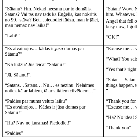
“Sātanu? Hm. Nekad neesmu par to domājis.
“Satan? Wow. Ne
Sātans? Vai tas nav tāds kā Eņģelis, kas nokritis
him. Whatever. I
no 99.
stāva?
Bet…piedodiet lūdzu, man ir jāiet,
Angel that fell o
man nemaz nav laika!”
busy now, I got
“Labi!”
“OK!”
“Es atvainojos… kādas ir
jūsu
domas par
“Excuse me… 
Sātanu?”
“What? You sai
“Kā lūdzu? Jūs teicāt “Sātanu?”
“Yes that’s right
“Jā, Sātanu!”.
“Satan… Satan…
“Sātans…Sātans… Nu… es nezinu. Nelaimes
things happen, 
notiek kā ar labiem, tā ar sliktiem cilvēkiem…”
”
“Paldies par mums veltīto laiku”
“Thank you for 
“Es atvainojos… Kādas ir jūsu domas par
“Excuse me… 
Sātanu?”
“Ha? No idea! 
“Ha? Nav ne jausmas! Piedodiet!”
“Thank you”
“Paldies”