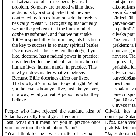
in Latvia alcoholism is especially a real
kaitīgiem ie
problem. So many are trapped within those
alkoholisms 
addictions by a strong belief that they are
kas ir šo ka
controlled by forces from outside themselves,
pārliecināti,
basically, “Satan”. Recognizing that actually
galvenokārt 
we
are the problem, that the human mind
ka patiesīb
can
be transformed, and that we must take
cilvēka prā
100% responsibility for our sins, this has been
jāuzņemas 1
the key to success in so many spiritual battles
grēkiem; tā 
I’ve observed. This is where theology, if you
daudzos gar
like, doctrine, has a radical power in practice;
novērot. Tieš
it is intended for the radical transformation of
ja jums tīk, 
human lives, human minds, in practice. This
praktiska lo
is why it does matter what we believe.
cilvēka prāta
Because Bible doctrines affect our lives.
pārveidošana
That’s why it’s important to get it right. What
mēs ticam. J
you believe is how you live, just like you are,
iespaidu uz 
in a way, what you eat. A person is what they
pareizi izpra
believe.
tāpat kā savā
Cilvēks ir ta
People who have rejected the standard idea of
Cilvēki, kas a
Satan have really found great freedom
domas par Sātanu
Josh, what did it mean for you in practice once
Džos, kādā veid
you understood the truth about Satan?
praktiski ietekm
“Yeah I think for me it was a matter of having a
“Jā, es domāju t