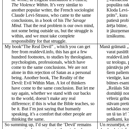
The Violence Within
. It’s very similar to
populāra rak
another popular writer, the French sociologist
Kloda Levi-
Claude Levi-Strauss, who came to the same
prāts”, kura
conclusions, in a book of his
The Savage
patiesā prob
Mind
. That the real problem is our own mind,
ārēja būtne
not some being outside us, but the struggle is
ir jāuzņemas
within, and we must take complete
iznākumu.
responsibility for that struggle.
My book“The Real Devil” , which you can get
Manā grāmatā „Ī
free from realdevil.info, this has got a few
varat pasūtī
hundred footnotes, to studies by theologians,
realdevil.in
psychologists, professionals, which have
uz teologu, 
come to the same conclusions. We are not
pārstāvju pē
alone in this rejection of Satan as a personal
šiem pašiem
being. Another book, The Reality of the
vienīgie, ka
Devil: Evil Within Man. A lot of thinkers
būtnes esam
have come to the same conclusion. But let me
„Reālais Sā
say again, whether we stand with our backs
domātāji non
to the world, doesn’t make any real
vēlreiz gribu
difference; if this is what the Bible teaches, so
stāvam preti
be it. But I’m just saying that humanly
nekādas nozī
speaking, it’s a comfort that other people are
un tā tas ir! 
thinking the same.
patīkami, ka 
So summing up, I’d say that the ‘Devil’ remains
Un rezumējot, es