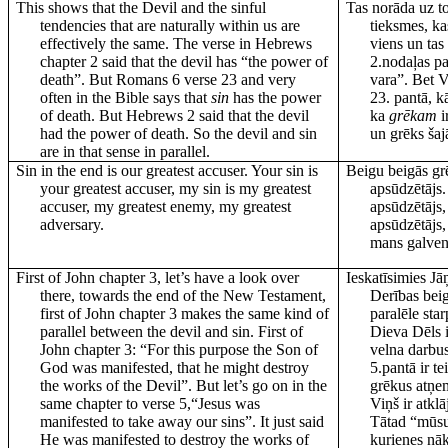
This shows that the Devil and the sinful
Tas norāda uz to
tendencies that are naturally within us are
tieksmes, ka
effectively the same. The verse in Hebrews
viens un tas
chapter 2 said that the devil has “the power of
2.nodaļas pa
death”. But Romans 6 verse 23 and very
vara”. Bet 
often in the Bible says that
sin
has the power
23. pantā, kā
of death. But Hebrews 2 said that the devil
ka
grēkam
i
had the power of death. So the devil and sin
un grēks šajā
are in that sense in parallel.
Sin in the end is our greatest accuser. Your sin is
Beigu beigās grē
your greatest accuser, my sin is my greatest
apsūdzētājs.
accuser, my greatest enemy, my greatest
apsūdzētājs,
adversary.
apsūdzētājs,
mans galvena
First of John chapter 3, let’s have a look over
Ieskatīsimies Jā
there, towards the end of the New Testament,
Derības beigu
first of John chapter 3 makes the same kind of
paralēle sta
parallel between the devil and sin. First of
Dieva Dēls i
John chapter 3: “For this purpose the Son of
velna darbus
God was manifested, that he might destroy
5.pantā ir tei
the works of the Devil”. But let’s go on in the
grēkus atņem
same chapter to verse 5,“Jesus was
Viņš ir atklā
manifested to take away our sins”. It just said
Tātad “mūsu
He was manifested to destroy the works of
kurienes nāk