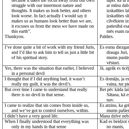
because it takes the focus away from our own
tāpēc ka tā
struggle with our innermost nature and
ar mūsu da
thoughts. It makes us look better, and others
izskatīties 
look worse. In fact actually I would say it
izskatīties s
makes us as humans look better than we are,
cilvēkiem iz
it excuses us from the mess we have made on
patiesībā es
this earth”.
mēs esam ra
Thankyou.
Paldies.
I’ve done quite a bit of work with my friend Juris,
Es esmu diezgan
and I’d like to ask him to tell us just a little bit
draugu Juri, 
of his spiritual story.
mums pastāst
vēsturi.
Yes, there was the situation that earlier, I believed
Jā, agrāk es tic
in a personal devil
I thought that if I did anything bad, it wasn’t
Es domāju, ja es
really my guilt, it was the devil’s.
vaina, tur pi
But over time I came to understand that really
Bet pēc kāda lai
there is no devil in that sense.
Sātana, kā e
nav.
I came to realize that sin comes from inside us,
Es atzinu, ka g
and we’ve got to control ourselves, within.
mums pašiem 
I didn’t have a very good life.
Mana dzīve nebi
When I finally understood that everything was
Kad es beidzot sa
only in my hands in that sense
no manis,