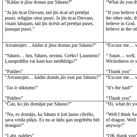
“Kādas ir
jūsu
domas par Sātanu?”
“What do
you
th
“Ja jūs ticat Dievam, tad jūs ticat arī pretējai
“If you believe 
pusei, religijas otrai pusei. Ja jūs ticat Dievam,
the other side, t
visam labajam, tad jūs ticēsit arī pretējai pusei,
believe in God, 
ļaunajai pusei.”
believe in the ot
Atvainojiet… kādas ir jūsu domas par Sātanu?”
“Excuse me… 
“Sātans… hm, Sātans, nezinu. Grēks? Ļaunums?
“ Satan… well, 
Ļaunprātība vai kaut kas tamlīdzīgs?”
Wickedness or s
“Paldies”
“Thank you”
“Atvainojiet… kādās domās
jūs
esat par Sātanu?”
“Excuse me… 
‘Tas ir sliktums!”
“It’s the bad!”
“Paldies”
“Thank you”
“Čau, ko jūs domājat par Sātanu?”
“Hi, what do yo
“Nu, es domāju, ka Sātans ir ļoti ļauns cilvēks,
“Well I think Sa
sava veida pūķis.
Es nu ar tādu gan negribētu būt
of dragon. Well
draugos!”
anyway!”
“Labi, paldies”
“OK thank you