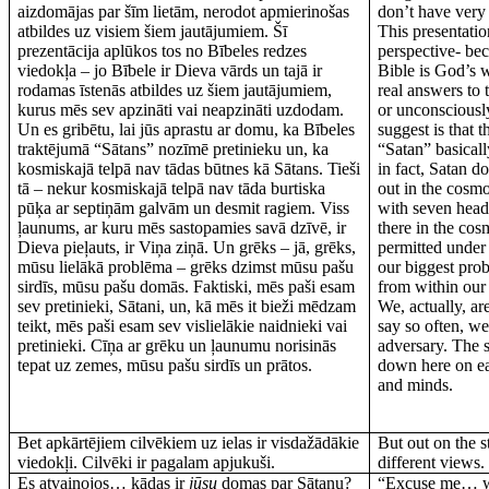
aizdomājas par šīm lietām, nerodot apmierinošas
don’t have very 
atbildes uz visiem šiem jautājumiem. Šī
This presentatio
prezentācija aplūkos tos no Bībeles redzes
perspective- bec
viedokļa – jo Bībele ir Dieva vārds un tajā ir
Bible is God’s w
rodamas īstenās atbildes uz šiem jautājumiem,
real answers to 
kurus mēs sev apzināti vai neapzināti uzdodam.
or unconsciousl
Un es gribētu, lai jūs aprastu ar domu, ka Bībeles
suggest is that 
traktējumā “Sātans” nozīmē pretinieku un, ka
“Satan” basical
kosmiskajā telpā nav tādas būtnes kā Sātans. Tieši
in fact, Satan d
tā – nekur kosmiskajā telpā nav tāda burtiska
out in the cosmo
pūķa ar septiņām galvām un desmit ragiem. Viss
with seven heads
ļaunums, ar kuru mēs sastopamies savā dzīvē, ir
there in the cosm
Dieva pieļauts, ir Viņa ziņā. Un grēks – jā, grēks,
permitted under 
mūsu lielākā problēma – grēks dzimst mūsu pašu
our biggest pro
sirdīs, mūsu pašu domās. Faktiski, mēs paši esam
from within our
sev pretinieki, Sātani, un, kā mēs it bieži mēdzam
We, actually, ar
teikt, mēs paši esam sev vislielākie naidnieki vai
say so often, w
pretinieki. Cīņa ar grēku un ļaunumu norisinās
adversary. The s
tepat uz zemes, mūsu pašu sirdīs un prātos.
down here on ea
and minds.
Bet apkārtējiem cilvēkiem uz ielas ir visdažādākie
But out on the st
viedokļi. Cilvēki ir pagalam apjukuši.
different views.
Es atvainojos… kādas ir
jūsu
domas par Sātanu?
“Excuse me… 