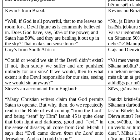
bērnu spēļu la
Kevin’s from Brazil:
Kevins no Brazīl
“Well, if God is all powerful, that to me leaves no
“Nu, ja Dievs ir
room for a Devil figure as is commonly believed
izslēdz jebkuru 
in. Does God have, say, 50% of the power, and
Vai var iedomāt
Satan has 50%, and they are battling it out up in
un Sātanam 50%,
the sky? That makes no sense to me”.
debesīs? Manuprā
Guy’s from South Africa:
Gajs no Dienvid
“Could or would we sin if the Devil didn’t exist?
“Vai mēs varētu 
If not, then surely we suffer and are punished
Sātana nebūtu? J
unfairly for our sins? If we would, then to what
un tiekam netai
extent is the Devil responsible for our sins, seeing
mēs tik un tā gr
we would sin anyway?”
atbildīgs par m
Steve’s an accountant from England:
Stīvs, grāmatved
“Many Christian writers claim that God permits
Daudzi kristiešu
Satan to operate. But why, then, do we repeatedly
Sātanam darboti
read in the Bible of evil coming “from the Lord”
lasām Bībelē, k
and being “sent” by Him? Isaiah 45 is quite clear
Dieva sūtīts? Je
that both light and darkness, good and
“evil” in
dod svētību, “be
the sense of disaster, all come from God. Micah 1
un veido arī tu
says that “Evil came down
from the Lord
unto
dara”. Mihas 1 
Jerusalem. And so I could go on!”
nāca no Tā Kung