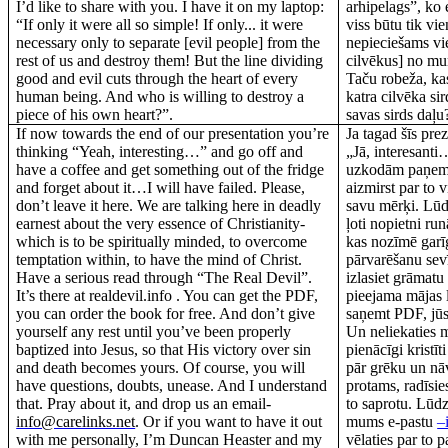
I’d like to share with you. I have it on my laptop:
arhipelags”, ko 
“If only it were all so simple! If only... it were
viss būtu tik vi
necessary only to separate [evil people] from the
nepieciešams vie
rest of us and destroy them! But the line dividing
cilvēkus] no mu
good and evil cuts through the heart of every
Taču robeža, kas
human being. And who is willing to destroy a
katra cilvēka sir
piece of his own heart?”.
savas sirds daļu
If now towards the end of our presentation you’re
Ja tagad šīs pre
thinking “Yeah, interesting…” and go off and
„Jā, interesanti
have a coffee and get something out of the fridge
uzkodām paņemt
and forget about it…I will have failed. Please,
aizmirst par to
don’t leave it here. We are talking here in deadly
savu mērķi. Lūdz
earnest about the very essence of Christianity-
ļoti nopietni run
which is to be spiritually minded, to overcome
kas nozīmē gar
temptation within, to have the mind of Christ.
pārvarēšanu sev
Have a serious read through “The Real Devil”.
izlasiet grāmatu 
It’s there at realdevil.info . You can get the PDF,
pieejama mājas l
you can order the book for free. And don’t give
saņemt PDF, jūs 
yourself any rest until you’ve been properly
Un neliekaties m
baptized into Jesus, so that His victory over sin
pienācīgi kristī
and death becomes yours. Of course, you will
pār grēku un nāv
have questions, doubts, unease. And I understand
protams, radīsie
that. Pray about it, and drop us an email-
to saprotu. Lūdz
info@carelinks.net
. Or if you want to have it out
mums e-pastu
–
with me personally, I’m Duncan Heaster and my
vēlaties par to 