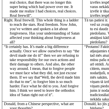
real choice, that there was no longer this
izvēles iesp
super being which had power over me. It
varas nekāda
made me realize I had choices, real choices.
izvēle ir tik
Real freewill”.
izvēles iespē
Right. Real freewill. This whole thing is a ladder
Tā tas patiesi ir
to reach the stars. Real freedom. Now John,
ved uz zvai
you’ve written and spoken a lot about
tu esi daudz 
forgiveness. Has your understanding of Satan
piedošanu. V
affected your thinking about forgiveness at
atstājusi k
all?
piedošanu?
“It certainly has. It’s made a big difference
“Protams! Faktis
actually. Once we allow ourselves to say “the
atļaujamies 
devil made me do it!” then we are refusing to
tad mēs atsa
take responsibility for our own actions and
mūsu pašu n
their damage to others. And also, the other
arī otrādi. A
way around. I mean, that to forgive people
citiem, mums
we must face what they did, not just excuse
nodarījuši, 
them. If we say that“Well, the devil made him
mēs sakām,
do that to me”, to forgive him is so much
viņam tā izrī
harder. Face what he did to you. And forgive
viņam piedot
him. I think we need to leave the orthodox
jums ir noda
idea of Satan right out of it”.
tradicionāla
nekāda saka
Donald, from a Chinese perspective, what are
Donald, ko jūs p
your thoughts?
būdams?