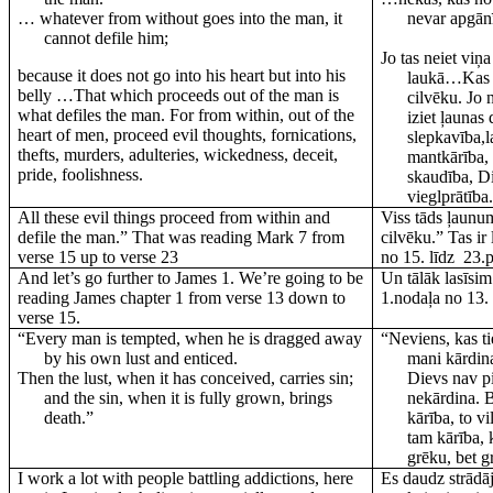
… whatever from without goes into the man, it
nevar apgānī
cannot defile him;
Jo tas neiet viņa
because it does not go into his heart but into his
laukā…Kas n
belly …That which proceeds out of the man is
cilvēku. Jo 
what defiles the man. For from within, out of the
iziet ļaunas
heart of men, proceed evil thoughts, fornications,
slepkavība,l
thefts, murders, adulteries, wickedness, deceit,
mantkārība, 
pride, foolishness.
skaudība, D
vieglprātība
All these evil things proceed from within and
Viss tāds ļaunu
defile the man.” That was reading Mark 7 from
cilvēku.” Tas ir
verse 15 up to verse 23
no 15. līdz
23.
And let’s go further to James 1. We’re going to be
Un tālāk lasīsi
reading James chapter 1 from verse 13 down to
1.nodaļa no 13.
verse 15.
“Every man is tempted, when he is dragged away
“Neviens, kas ti
by his own lust and enticed.
mani kārdin
Then the lust, when it has conceived, carries sin;
Dievs nav p
and the sin, when it is fully grown, brings
nekārdina. B
death.”
kārība, to 
tam kārība,
grēku, bet g
I work a lot with people battling addictions, here
Es daudz strādāj