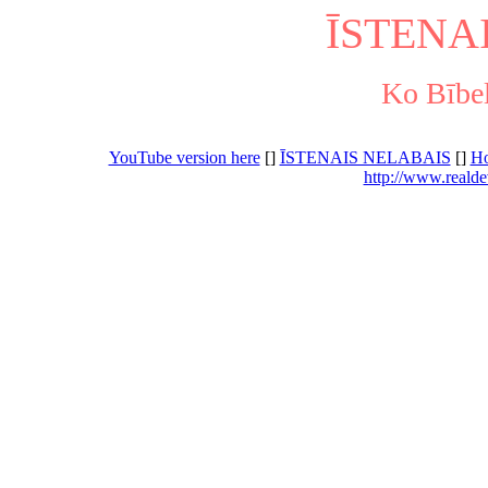
ĪSTENA
Ko Bībel
YouTube version here
[]
ĪSTENAIS NELABAIS
[]
H
http://www.realde