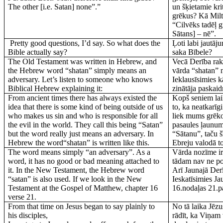
The other [i.e. Satan] none”.”
un šķietamie kri
grēkus? Kā Milt
“Cilvēks tadēļ gū
Sātans] – nē”.
Pretty good questions, I’d say. So what does the
Ļoti labi jautāju
Bible actually say?
saka Bībele?
The Old Testament was written in Hebrew, and
Vecā Derība raks
the Hebrew word “shatan” simply means an
vārda “shatan” n
adversary. Let’s listen to someone who knows
Ieklausīsimies k
Biblical Hebrew explaining it:
zinātāja paskai
From ancient times there has always existed the
Kopš seniem lai
idea that there is some kind of being outside of us
to, ka neatkarīg
who makes us sin and who is responsible for all
liek mums grēkot
the evil in the world. They call this being “Satan”
pasaules ļaunum
but the word really just means an adversary. In
“Sātanu”, taču š
Hebrew the word“shatan” is written like this.
Ebreju valodā to
The word means simply “an adversary”. As a
Vārda nozīme ir
word, it has no good or bad meaning attached to
tādam nav ne po
it. In the New Testament, the Hebrew word
Arī Jaunajā Derī
“satan” is also used. If we look in the New
Ieskatīsimies J
Testament at the Gospel of Matthew, chapter 16
16.nodaļas 21.p
verse 21.
From that time on Jesus began to say plainly to
No tā laika Jēz
his disciples,
rādīt, ka Viņam 