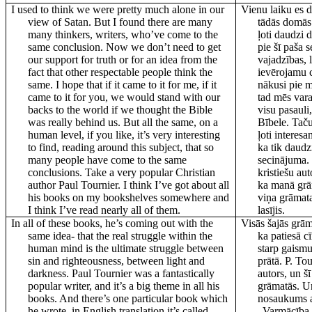
I used to think we were pretty much alone in our
Vienu laiku es 
view of Satan. But I found there are many
tādās domās 
many thinkers, writers, who’ve come to the
ļoti daudzi 
same conclusion. Now we don’t need to get
pie šī paša 
our support for truth or for an idea from the
vajadzības, 
fact that other respectable people think the
ievērojamu ci
same. I hope that if it came to it for me, if it
nākusi pie m
came to it for you, we would stand with our
tad mēs vara
backs to the world if we thought the Bible
visu pasauli
was really behind us. But all the same, on a
Bībele. Taču
human level, if you like, it’s very interesting
ļoti interesa
to find, reading around this subject, that so
ka tik daudzi
many people have come to the same
secinājuma.
conclusions. Take a very popular Christian
kristiešu au
author Paul Tournier. I think I’ve got about all
ka manā grām
his books on my bookshelves somewhere and
viņa grāmat
I think I’ve read nearly all of them.
lasījis.
In all of these books, he’s coming out with the
Visās šajās grām
same idea- that the real struggle within the
ka patiesā c
human mind is the ultimate struggle between
starp gaismu
sin and righteousness, between light and
prātā. P. Tou
darkness. Paul Tournier was a fantastically
autors, un š
popular writer, and it’s a big theme in all his
grāmatās. Un
books. And there’s one particular book which
nosaukums a
he wrote, in English translation it’s called,
„Varmācība m