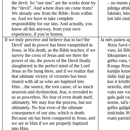
the devil. So “our sins” are the works done by
– no mums 
the “devil”. And where does sin come from?
pilnīga atbi
We already saw from the Bible- from within
faktiski, bū
us. And we have to take complete
ļoti labi zi
responsibility for our sins. And actually, you
know all this anyway, from your own
experience, if you’re honest.
If we truly perceive and believe that in fact‘the
Ja mēs patiesi a
Devil’ and its power has been vanquished in
Jēzus Savā n
Jesus, in His death, as the Bible teaches; if we
varu, kā Bī
survey the cross of Jesus and see there the
lūkojamies 
power of sin, the power of the Devil finally
grēka vara, v
slaughtered in the perfect mind of the Lord
Kunga Jēzus
Jesus as He hung there, and if we realize that
karājās krus
that ultimate victory of victories has been
dalās šajā g
shared with all us who are baptized into
kas ir krist
Him…the source, the root cause, of so much
neirožu, dis
neurosis and dysfunction, fear, is revealed to
vairs nav va
us as powerless. No fear of even death itself,
galu galā va
ultimately. We may fear the process, but not
norise, taču
ultimately. No fear even of the ultimate
grēku galīgā 
consequence of our sins, which is death.
iznīcināts J
Because sin has been conquered in Jesus, and
esam pareizi 
we are in Him if we are properly baptized
into Him.