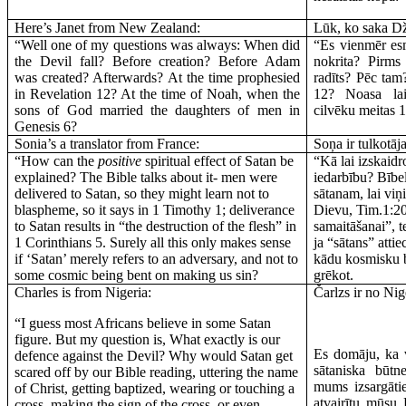
Here’s Janet from
New Zealand
:
Lūk, ko saka Dž
“Well one of my questions was always: When did
“Es vienmēr es
the Devil fall? Before creation? Before Adam
nokrita? Pirms
was created? Afterwards? At the time prophesied
radīts? Pēc tam
in Revelation 12? At the time of Noah, when the
12? Noasa lai
sons of God married the daughters of men in
cilvēku meitas 
Genesis 6?
Sonia’s a translator from
France
:
Soņa ir tulkotāj
“How can the
positive
spiritual effect of Satan be
“Kā lai izskaidr
explained? The Bible talks about it- men were
iedarbību? Bībel
delivered to Satan, so they might learn not to
sātanam, lai viņ
blaspheme, so it says in 1 Timothy 1; deliverance
Dievu, Tim.1:2
to Satan results in “the destruction of the flesh” in
samaitāšanai”, t
1 Corinthians 5. Surely all this only makes sense
ja “sātans” attie
if ‘Satan’ merely refers to an adversary, and not to
kādu kosmisku b
some cosmic being bent on making us sin?
grēkot.
Charles is from
Nigeria
:
Čarlzs ir no Nig
“I guess most Africans believe in some Satan
figure. But my question is, What exactly is our
Es domāju, ka v
defence against the Devil? Why would Satan get
sātaniska būtne
scared off by our Bible reading, uttering the name
mums izsargāti
of Christ, getting baptized, wearing or touching a
atvairītu mūsu 
cross, making the sign of the cross, or even