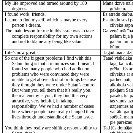
My life improved and turned around by 180
Mana dzīve uzla
degrees.
grādiem.
I found work, friends.
Es atradu darbu
I came to find myself, which is maybe every
Es atradu sevi pa
person’s dream.
cilvēka sapn
The main lesson for me in this issue was to take
Galvenā mācība 
complete responsibility for my own actions
pašam bija 
and not to blame any being like satan.
gaitām un ne
būtne.
Life’s now great.
Tagad mana dzīve
So one of the biggest problems I find with this
Tātad vislielākā
Satan thing is that it minimizes sin. I mean, I
tajā, ka tic
found so many people who had addiction
grēku. Es a
problems who were convinced they were
cilvēkus ar 
unable to get above alcohol or drugs because
pārliecināti,
they thought they were under Satan’s control.
alkohola vai
But when you tell them that it’s really you,
pakļauti Sāt
the real enemy is you, they find this very
pasaki, ka pa
attractive, very helpful, in taking
tas viņus uz
responsibility. We’ve had a number of cases
uzņemties at
here where people have really changed their
vairāki gadīj
lives through understanding the Satan issue.
spējuši main
pie pareizās
You think they really are shifting responsibility to
Tad jūs domājat,