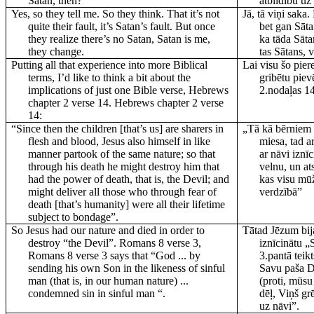
Satan, then?
atbildību uz
Yes, so they tell me. So they think. That it’s not
Jā, tā viņi saka
quite their fault, it’s Satan’s fault. But once
bet gan Sātan
they realize there’s no Satan, Satan is me,
ka tāda Sāt
they change.
tas Sātans, 
Putting all that experience into more Biblical
Lai visu šo pier
terms, I’d like to think a bit about the
gribētu piev
implications of just one Bible verse, Hebrews
2.nodaļas 14
chapter 2 verse 14. Hebrews chapter 2 verse
14:
“Since then the children [that’s us] are sharers in
„Tā kā bērniem [
flesh and blood, Jesus also himself in like
miesa, tad ar
manner partook of the same nature; so that
ar nāvi iznīc
through his death he might destroy him that
velnu, un ats
had the power of death, that is, the Devil; and
kas visu mūž
might deliver all those who through fear of
verdzībā”
death [that’s humanity] were all their lifetime
subject to bondage”.
So Jesus had our nature and died in order to
Tātad Jēzum bij
destroy “the Devil”. Romans 8 verse 3,
iznīcinātu 
Romans 8 verse 3 says that “God ... by
3.pantā teikt
sending his own Son in the likeness of sinful
Savu paša D
man (that is, in our human nature) ...
(proti, mūsu
condemned sin in sinful man “.
dēļ, Viņš gr
uz nāvi”.