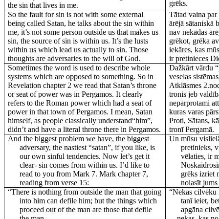
grēks.
the sin that lives in me.
So the fault for sin is not with some external
Tātad vaina par
being called Satan, he talks about the sin within
ārējā sātaniskā 
me, it’s not some person outside us that makes us
nav nekādas ārē
sin, the source of sin is within us. It’s the lusts
grēkot, grēka av
within us which lead us actually to sin. Those
iekāres, kas mū
thoughts are adversaries to the will of God.
ir pretinieces Di
Sometimes the word is used to describe whole
Dažkārt vārdu “p
systems which are opposed to something. So in
veselas sistēmas
Revelation chapter 2 we read that Satan’s throne
Atklāsmes 2.nod
or seat of power was in Pergamos. It clearly
tronis jeb valdī
refers to the Roman power which had a seat of
nepārprotami att
power in that town of Pergamos. I mean, Satan
kuras varas pārs
himself, as people classically understand“him”,
Proti, Sātans, kā
didn’t and have a literal throne there in Pergamos.
tronī Pergamā.
And the biggest problem we have, the biggest
Un mūsu visliel
adversary, the nastiest “satan”, if you like, is
pretinieks, v
our own sinful tendencies. Now let’s get it
vēlaties, ir
clear- sin comes from within us. I’d like to
Noskaidros
read to you from Mark 7. Mark chapter 7,
grēks izriet
reading from verse 15:
nolasīt jum
“There is nothing from outside the man that going
“Nekas cilvēku 
into him can defile him; but the things which
tanī ieiet, be
proceed out of the man are those that defile
apgāna cilv
the man.
…nekas, kas no ā