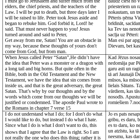
I must go to Jerusalem and suffer much from the
daudz ciest no 
elders, the chief priests, and the teachers of the
priesteriem un r
Law. I will be put to death, but three days later I
nokautam, un tr
will be raised to life. Peter took Jesus aside and
Pēteris ņēma Vi
began to rebuke him. God forbid it, Lord! he
brīdināt, sacīd
said. That must never happen to you! Jesus
ka Tev tas neno
turned around and said to Peter,
sacīja uz Pēteri
Get away from me, Satan! You are an obstacle in
Man esi par apg
my way, because these thoughts of yours don't
Dievam, bet kas
come from God, but from man.
When Jesus called Peter “Satan”,He didn’t have
Kad Jēzus nosau
the idea that Peter was a monster or a dragon with
nedomāja par Pē
a long tail and big horns. But quite often in the
garu asti un rag
Bible, both in the Old Testament and the New
tā arī Jaunajā D
Testament, we have the idea that sin comes from
mūsos, ka mūsos 
inside us, and that is the great adversary, the great
lielais Sātans.
Satan. That’s why by our thoughts and by the
vārdiem, kas tās
words which come from our thoughts we will be
nosodīs. Apustul
justified or condemned. The apostle Paul wrote to
romiešiem 7.nod
the Romans in chapter 7 verse 15
I do not understand what I do; for I don't do what
Jo es pats nesap
I would like to do, but instead I do what I hate.
gribu, es daru, b
Since what I do is what I don't want to do, this
es to daru, ko n
un atzīstu, ka tā
shows that I agree that the Law is right.
So I am
neesmu, kas dar
not really the one who does this thing; rather it is