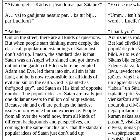
“Atvainojiet… Kādas ir jūsu domas par Sātanu?”
“Excuse me wha
Ā… vai to gadījumā nesauc par… kā tur bij…
“Umm… isn’t he
par Luciferu?”
word… Lucifer
“Paldies”
“Thank you”
Out on the street, there are all kinds of questions.
Ārā uz ielas ro
But when people start thinking more deeply, the
Bet kad cilvēki 
classical, popular understandings of Satan just
populārie priekš
don’t add up. I mean, the standard idea is that
bildi. Ar to es d
Satan was an Angel who sinned and got thrown
Sātans bija eņģe
out into the garden of Eden where he tempted
Ēdenes dārzā, k
Adam and Eve, led them into sin, all sin is his
Ievu, ievedot tos
fault, and he is now responsible for all kinds of
grēkos, viņš ir 
evil and sin on the earth. God is painted as
un apgrēcību vi
the“good guy”, and Satan as His kind of opposite
“labais” un Sāta
number. The popular ideas of Satan are really just
izplatītie priekš
one dollar answers to million dollar questions.
vienkāršotu atb
Because sin and evil are perhaps the hardest
nodarbina cilvē
issues in our whole human experience. People
nepārprotami ir 
from all over the world now, from all kinds of
kurām nākas sas
different backgrounds and perspectives, are
pasaulē, visdaž
coming to the same conclusions- that the standard
cilvēki, nonāk p
popular ideas of Satan just don’t add up:
– vispārpieņemti
nesaistās kopā: