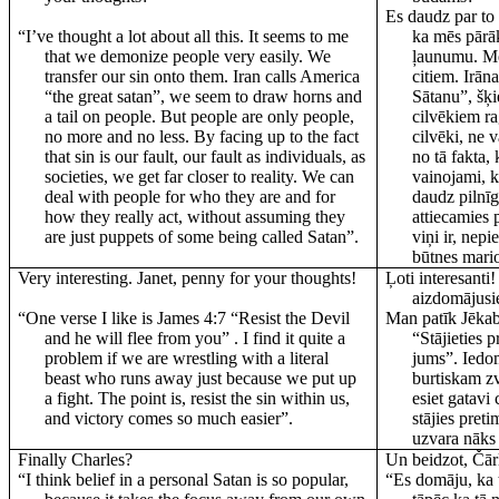
Es daudz par to
“I’ve thought a lot about all this. It seems to me
ka mēs pārā
that we demonize people very easily. We
ļaunumu. Mē
transfer our sin onto them. Iran calls America
citiem. Irān
“the great satan”, we seem to draw horns and
Sātanu”, šķ
a tail on people. But people are only people,
cilvēkiem rag
no more and no less. By facing up to the fact
cilvēki, ne 
that sin is our fault, our fault as individuals, as
no tā fakta
societies, we get far closer to reality. We can
vainojami, k
deal with people for who they are and for
daudz pilnīg
how they really act, without assuming they
attiecamies 
are just puppets of some being called Satan”.
viņi ir,
nepie
būtnes mari
Very interesting. Janet, penny for your thoughts!
Ļoti interesanti!
aizdomājusi
“One verse I like is James 4:7 “Resist the Devil
Man patīk Jēkab
and he will flee from you” . I find it quite a
“Stājieties 
problem if we are wrestling with a literal
jums”. Iedomā
beast who runs away just because we put up
burtiskam zv
a fight. The point is, resist the sin within us,
esiet gatavi
and victory comes so much easier”.
stājies pret
uzvara nāks
Finally Charles?
Un beidzot, Čār
“I think belief in a personal Satan is so popular,
“Es domāju, ka t