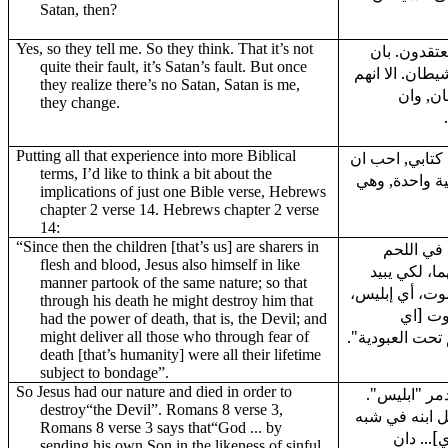
Satan, then?
Yes, so they tell me. So they think. That it’s not
يعتقدون. بان
quite their fault, it’s Satan’s fault. But once
يطان. الا انهم
they realize there’s no Satan, Satan is me,
ان, وان
they change.
Putting all that experience into more Biblical
كتابي, احب ان
terms, I’d like to think a bit about the
ية واحدة, وهي
implications of just one Bible verse, Hebrews
chapter 2 verse 14. Hebrews chapter 2 verse
14:
“Since then the children [that’s us] are sharers in
"في اللحم
flesh and blood, Jesus also himself in like
ا، لكي يبيد
manner partook of the same nature; so that
موت، أي إبليس
through his death he might destroy him that
وت [اي
had the power of death, that is, the Devil; and
هم تحت العبودية
might deliver all those who through fear of
death [that’s humanity] were all their lifetime
subject to bondage”.
So Jesus had our nature and died in order to
يدمر "ابليس
destroy“the Devil”. Romans 8 verse 3,
ه إذ أرسل ابنه في شبه
Romans 8 verse 3 says that“God ... by
... دان
sending his own Son in the likeness of sinful