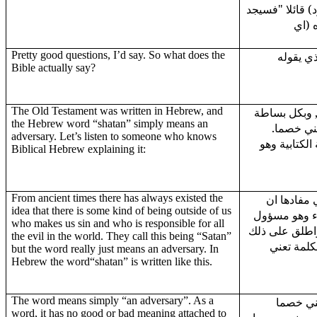
( قائلا "فسيجد
 (اي
Pretty good questions, I’d say. So what does the
ذي يقوله
Bible actually say?
The Old Testament was written in Hebrew, and
ة, وبكل بساطة
the Hebrew word “shatan” simply means an
تعني خصما
adversary. Let’s listen to someone who knows
الكتابية وهو
Biblical Hebrew explaining it:
From ancient times there has always existed the
"مفادها ان
idea that there is some kind of being outside of us
يء وهو مسؤول
who makes us sin and who is responsible for all
واطلق على ذلك
the evil in the world. They call this being “Satan”
لكلمة تعني
but the word really just means an adversary. In
Hebrew the word“shatan” is written like this.
The word means simply “an adversary”. As a
عني خصما
word, it has no good or bad meaning attached to