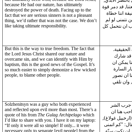
 بالنصر الابدي
because He had our nature, has ultimately
تنا, قد دمر قوة
destroyed the power of death. Facing up to the
يقة اننا خطاة
fact that we are serious sinners is not a pleasant
ن نتمنى لو لم
thing, we’d rather that was not the case. We don’t
حب ان نتحمل كل
like taking ultimate responsibility.
But this is the way to true freedom. The fact that
ة الحقيقية
the Lord Jesus Christ shared our nature and
 قد شارك
overcame sin, and we can identify with Him by
ا يمكن ان
baptism, this is the good news of the Gospel. It’s
ار السارة
so much easier to simply demonize a few wicked
ا ان نصور
people, to blame other people.
 وان نلقي
Solzhenitsyn was a guy who both experienced
 جرب الشر
and reflected upon evil more than most. There’s a
احب هنا ان
quote of his from
The Gulag Archipelago
which
 (ارخبيل غولاغ
I’d like to share with you. I have it on my laptop:
ال: "كم اتمنى
“If only it were all so simple! If only... it were
 ان تكون سنّة
necessary only to separate [evil people] from the