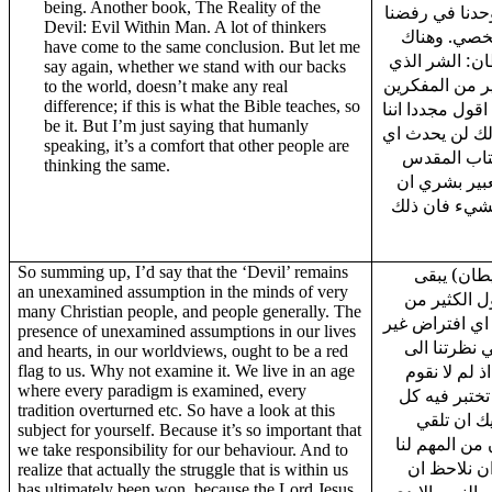
being. Another book, The Reality of the
حدنا في رفضنا
Devil: Evil Within Man. A lot of thinkers
خصي. وهناك
have come to the same conclusion. But let me
ان: الشر الذي
say again, whether we stand with our backs
ير من المفكرين
to the world, doesn’t make any real
difference; if this is what the Bible teaches, so
قول مجددا اننا
be it. But I’m just saying that humanly
 ذلك لن يحدث اي
speaking, it’s a comfort that other people are
كتاب المقدس
thinking the same.
تعبير بشري ان
لشيء فان ذلك
So summing up, I’d say that the ‘Devil’ remains
يطان) يبقى
an unexamined assumption in the minds of very
ل الكثير من
many Christian people, and people generally. The
اي افتراض غير
presence of unexamined assumptions in our lives
 نظرتنا الى
and hearts, in our worldviews, ought to be a red
ذ لم لا نقوم
flag to us. Why not examine it. We live in an age
where every paradigm is examined, every
ختبر فيه كل
tradition overturned etc. So have a look at this
ليك ان تلقي
subject for yourself. Because it’s so important that
من المهم لنا
we take responsibility for our behaviour. And to
ن نلاحظ ان
realize that actually the struggle that is within us
has ultimately been won, because the Lord Jesus,