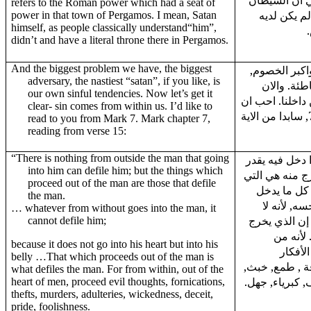
 ان الشيطان
refers to the Roman power which had a seat of
لم يكن لديه
power in that town of Pergamos. I mean, Satan
himself, as people classically understand“him”,
didn’t and have a literal throne there in Pergamos.
And the biggest problem we have, the biggest
 واكبر الخصوم
adversary, the nastiest “satan”, if you like, is
ئة. والان
our own sinful tendencies. Now let’s get it
اخلنا. احب ان
clear- sin comes from within us. I’d like to
اقرا لك من مرقس 7. مرقس 7, سابدا من الاية
read to you from Mark 7. Mark chapter 7,
reading from verse 15:
“There is nothing from outside the man that going
دخل فيه يقدر
into him can defile him; but the things which
رج منه هي التي
proceed out of the man are those that defile
 كل ما يدخل
the man.
ه, لأنه لا
… whatever from without goes into the man, it
 إن الذي يخرج
cannot defile him;
لأنه من
because it does not go into his heart but into his
لأفكار
belly …That which proceeds out of the man is
قة , طمع, خبث
what defiles the man. For from within, out of the
, كبرياء, جهل
heart of men, proceed evil thoughts, fornications,
thefts, murders, adulteries, wickedness, deceit,
pride, foolishness.