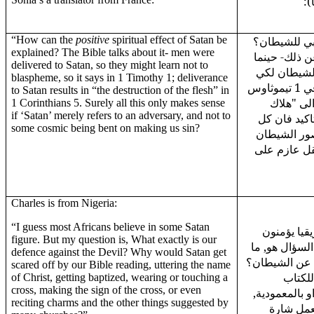
(ا
“How can the
positive
spiritual effect of Satan be
"بي للشيطان؟
explained? The Bible talks about it- men were
 ذلك- حينما
delivered to Satan, so they might learn not to
الشيطان لكي
blaspheme, so it says in 1 Timothy 1; deliverance
يتعلموا ان لا يجدفوا, كما يقول في 1 تيموثاوس
to Satan results in “the destruction of the flesh” in
1,  "هلاك
1 Corinthians 5. Surely all this only makes sense
if ‘Satan’ merely refers to an adversary, and not to
كورنثوس 5. وبالتاكيد فان كل
some cosmic being bent on making us sin?
صور الشيطان
قل عازم على
Charles is from Nigeria:
“I guess most Africans believe in some Satan
"يا يؤمنون
figure. But my question is, What exactly is our
السؤال هو, ما
defence against the Devil? Why would Satan get
ا عن الشيطان؟
scared off by our Bible reading, uttering the name
للكتاب
of Christ, getting baptized, wearing or touching a
cross, making the sign of the cross, or even
و بالمعمودية
reciting charms and the other things suggested by
بعمل شارة