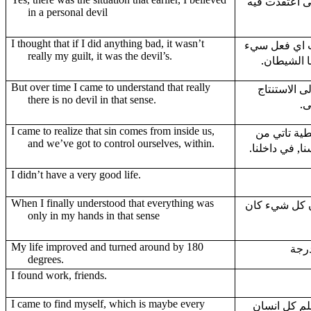
ى اعتقدت فيه
in a personal devil
I thought that if I did anything bad, it wasn’t
بت اي فعل سيء
really my guilt, it was the devil’s.
ا الشيطان
But over time I came to understand that really
ى الاستنتاج
there is no devil in that sense.
نى
I came to realize that sin comes from inside us,
ية تاتي من
and we’ve got to control ourselves, within.
سنا, في داخلنا
I didn’t have a very good life.
When I finally understood that everything was
ن كل شيء كان
only in my hands in that sense
My life improved and turned around by 180
degrees.
I found work, friends.
I came to find myself, which is maybe every
لم كل انسان