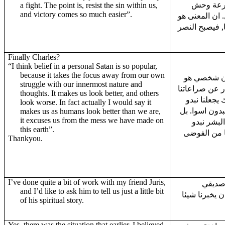
صارعة وحش
a fight. The point is, resist the sin within us,
and victory comes so much easier”.
 ان المعنى هو
, فيصبح النصر
Finally Charles?
“I think belief in a personal Satan is so popular,
because it takes the focus away from our own
" ن شخصي هو
struggle with our innermost nature and
ر عن صراعاتنا
thoughts. It makes us look better, and others
 يجعلنا نبدو
look worse. In fact actually I would say it
دون اسوا. بل
makes us as humans look better than we are,
it excuses us from the mess we have made on
البشر نبدو
this earth”.
ا من الفوضى
Thankyou.
I’ve done quite a bit of work with my friend Juris,
 صديقي
and I’d like to ask him to tell us just a little bit
(يخبرنا شيئا
of his spiritual story.
Yes, there was the situation that earlier, I believed