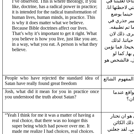
احا لغلبتنا في
I’ve observed. This is where theology, if you
like, doctrine, has a radical power in practice;
تي لاحظتها انا
it is intended for the radical transformation of
 حينما يوضع
human lives, human minds, in practice. This
غيير جذري في
is why it does matter what we believe.
ما تم تطبيقه
Because Bible doctrines affect our lives.
برى. ذلك لان
That’s why it’s important to get it right. What
you believe is how you live, just like you are,
ياتنا. لذلك
in a way, what you eat. A person is what they
حيحا. فما نؤمن
believe.
ها, كما لو
اكل. فالشخص هو
People who have rejected the standard idea of
لمفهوم الشائع
Satan have really found great freedom
Josh, what did it mean for you in practice once
اقع عندما
you understood the truth about Satan?
ان؟
“Yeah I think for me it was a matter of having a
"هو ان تختار
real choice, that there was no longer this
ذلك الكائن
super being which had power over me. It
ي. لقد جعلني
made me realize I had choices, real choices.