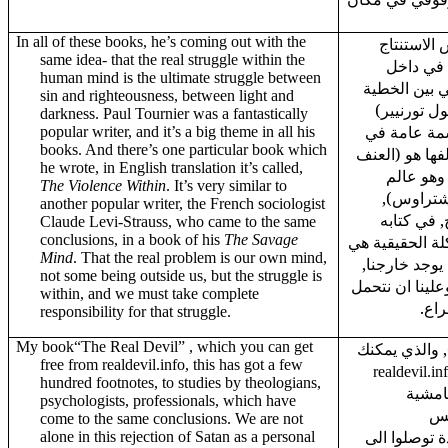
In all of these books, he’s coming out with the
الاستنتاج
same idea- that the real struggle within the
 في داخل
human mind is the ultimate struggle between
ي بين الخطية
sin and righteousness, between light and
بول تورنيير
darkness. Paul Tournier was a fantastically
سمة عامة في
popular writer, and it’s a big theme in all his
books. And there’s one particular book which
فها هو (العنف
he wrote, in English translation it’s called,
 وهو عالم
The Violence Within
. It’s very similar to
ي- شتراوس
another popular writer, the French sociologist
 في كتابه
Claude Levi-Strauss, who came to the same
conclusions, in a book of his
The Savage
(ة الحقيقية هي
Mind
. That the real problem is our own mind,
 يوجد خارجنا
not some being outside us, but the struggle is
علينا ان نتحمل
within, and we must take complete
راع
responsibility for that struggle.
My book“The Real Devil” , which you can get
 والذي يمكنك
free from realdevil.info, this has got a few
realdevil.in
hundred footnotes, to studies by theologians,
امشية
psychologists, professionals, which have
فس
come to the same conclusions. We are not
 توصلوا الى
alone in this rejection of Satan as a personal