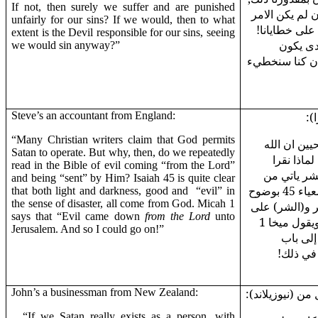
If not, then surely we suffer and are punished
 لم يكن الامر
unfairly for our sins? If we would, then to what
 على خطايانا
extent is the Devil responsible for our sins, seeing
دى يكون
we would sin anyway?”
ان كنا سنخطيء
Steve’s an accountant from England:
(ا
“Many Christian writers claim that God permits
"ين ان الله
Satan to operate. But why, then, do we repeatedly
ماذا نقرا
read in the Bible of evil coming “from the Lord”
شر ياتي من
and being “sent” by Him? Isaiah 45 is quite clear
الله, وانه يرسل الشر؟ يقول اشعياء 45 بوضوح
that both light and darkness, good and
“evil” in
the sense of disaster, all come from God. Micah 1
ر و(الشر) على
says that “Evil came down
from the Lord
unto
هيئة كوارث, يأتي من عند الله. ويقول ميخا 1
Jerusalem. And so I could go on!”
"لى باب
ر في ذلك
John’s a businessman from New Zealand:
(من (نيوزيلاند
“If we Satan really exists as a person, with