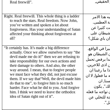
ر الحقيقي
Real freewill”.
Right. Real freewill. This whole thing is a ladder
ه هذا الامر
to reach the stars. Real freedom. Now John,
ية العظمى
you’ve written and spoken a lot about
مت كثيرا عن
forgiveness. Has your understanding of Satan
لشيطان على
affected your thinking about forgiveness at
ان باي شكل؟
all?
“It certainly has. It’s made a big difference
"يرا في الواقع
actually. Once we allow ourselves to say “the
ن الشيطان هو
devil made me do it!” then we are refusing to
بدا برفض تحمل
take responsibility for our own actions and
ن اذى للاخرين
their damage to others. And also, the other
 ما رغبنا ان
way around. I mean, that to forgive people
we must face what they did, not just excuse
ما فعلوا, لا ان
them. If we say that“Well, the devil made him
نا, ان
do that to me”, to forgive him is so much
لك", يكون
harder. Face what he did to you. And forgive
 تواجه ما فعله
him. I think we need to leave the orthodox
idea of Satan right out of it”.
جة للتخلي عن
امل