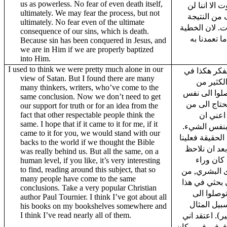
us as powerless. No fear of even death itself,
الا اننا لن
ultimately. We may fear the process, but not
من النتيجة
ultimately. No fear even of the ultimate
وت. لان الخطية
consequence of our sins, which is death.
ا تعمدنا به
Because sin has been conquered in Jesus, and
we are in Him if we are properly baptized
into Him.
I used to think we were pretty much alone in our
نفكر هكذا في
view of Satan. But I found there are many
لكثير من
many thinkers, writers, who’ve come to the
صلوا الى نفس
same conclusion. Now we don’t need to get
 نحتاج الى من
our support for truth or for an idea from the
اعني ان
fact that other respectable people think the
same. I hope that if it came to it for me, if it
ن بنفس الشيء
came to it for you, we would stand with our
الحقيقة فعلينا
backs to the world if we thought the Bible
بعد ان نلاحظ
was really behind us. But all the same, on a
كان وراء
human level, if you like, it’s very interesting
to find, reading around this subject, that so
 البشري, من
many people have come to the same
ي بحثي في هذا
conclusions. Take a very popular Christian
وصلوا الى
author Paul Tournier. I think I’ve got about all
بيل المثال
his books on my bookshelves somewhere and
ر). اعتقد اني
I think I’ve read nearly all of them.
رفوفي في مكان