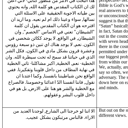
هذا البحث في الامر من منظور كتابي- لاني اعلن
perspective- bec
Bible is God’s w
لك ان الكتاب المقدس هو كلمة الله, وانه يحتوي
real answers to 
بين طياته الاجوبة الحقيقية على الاسئلة التي
or unconsciousl
نسالها, سواء وعينا ذلك ام لم نعيه. وما اريد ان
suggest is that 
اقترحه هو ان الكتاب المقدس يقول ان كلمة
“Satan” basical
"الشيطان" تعني في الاساس "الخصم", وان
in fact, Satan d
out in the cosmo
الشيطان, في الواقع, لا يوجد ككائن شخصي في
with seven heads
الكون. نعم, لا يوجد هناك اي تنين ذو سبعة رؤوس
there in the cosm
وعشرة قرون بشكل مادي في الكون. فكل الشر
permitted under 
الذي في حياتنا قد سمح له تحت سيطرة الله. وان
our biggest pro
from within our
الخطية- نعم, الخطية, اكبر مشاكلنا- تاتي الخطية
We, actually, ar
في نهاية المطاف من داخل قلوبنا وتفكيرنا. ففي
say so often, w
الواقع نحن شياطيننا بانفسنا, وكما اعتدنا ان
adversary. The s
نقول, فاننا انفسنا الدّ اعدائنا وخصومنا. فالصراع
down here on ea
مع الخطية والشر هو هنا على الارض, بل هو في
and minds.
داخل قلوب البشر وعقولهم.
الا اننا لو خرجنا الى الشارع, لوجدنا العديد من
But out on the st
different views.
الاراء. فالناس مرتبكون بشكل عجيب.