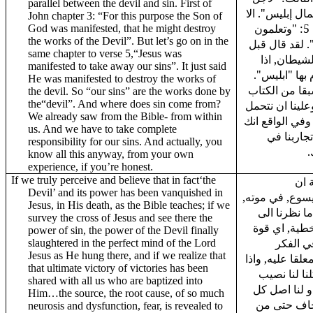
parallel between the devil and sin. First of
ال إبليس". الا
John chapter 3: “For this purpose the Son of
ان نفس الاصحاح يقول في الاية 5: "وتعلمون
God was manifested, that he might destroy
the works of the Devil”. But let’s go on in the
. لقد قال قبل
same chapter to verse 5,“Jesus was
لشيطان, اذا
manifested to take away our sins”. It just said
" بها "ابليس
He was manifested to destroy the works of
بقا من الكتاب
the devil. So “our sins” are the works done by
the“devil”. And where does sin come from?
علينا ان نتحمل
We already saw from the Bible- from within
وفي الواقع انك
us. And we have to take complete
جاربنا في
responsibility for our sins. And actually, you
ك
know all this anyway, from your own
experience, if you’re honest.
If we truly perceive and believe that in fact‘the
 ان
Devil’ and its power has been vanquished in
"يسوع, في موته
Jesus, in His death, as the Bible teaches; if we
ا نظرنا الى
survey the cross of Jesus and see there the
خطية, اي قوة
power of sin, the power of the Devil finally
ي الفكر
slaughtered in the perfect mind of the Lord
Jesus as He hung there, and if we realize that
لقا عليه, واذا
that ultimate victory of victories has been
لنا لنا نصيب
shared with all us who are baptized into
و لنا اصل كل
Him…the source, the root cause, of so much
خاف حتى من
neurosis and dysfunction, fear, is revealed to