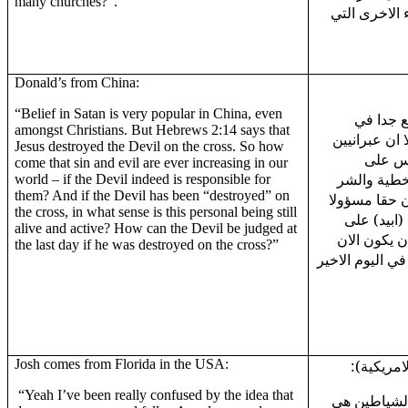
many churches?”.
ء الاخرى التي
Donald’s from China:
“Belief in Satan is very popular in China, even
ع جدا في
amongst Christians. But Hebrews 2:14 says that
 ان عبرانيين
Jesus destroyed the Devil on the cross. So how
14:2 لى
come that sin and evil are ever increasing in our
لخطية والشر
world – if the Devil indeed is responsible for
them? And if the Devil has been “destroyed” on
 حقا مسؤولا
the cross, in what sense is this personal being still
ابيد) على
alive and active? How can the Devil be judged at
 يكون الان
the last day if he was destroyed on the cross?”
ي اليوم الاخير
Josh comes from Florida in the USA:
(لامريكية
“Yeah I’ve been really confused by the idea that
"لشياطين هي