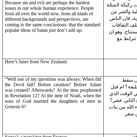
Because sin and evil are perhaps the hardest
 ركيكة لاسئلة
issues in our whole human experience. People
طية والشر من
from all over the world now, from all kinds of
ية, فان الناس
different backgrounds and perspectives, are
لف الثقافات
coming to the same conclusions- that the standard
popular ideas of Satan just don’t add up:
تنتاج, وهو ان
تترابط مع
Here’s Janet from New Zealand:
“Well one of my questions was always: When did
"ى سقط
the Devil fall? Before creation? Before Adam
يقة؟ ام قبل
was created? Afterwards? At the time prophesied
ي الوقت الذي
in Revelation 12? At the time of Noah, when the
ح الثاني عشر؟
sons of God married the daughters of men in
 الله من بنات
Genesis 6?
ن سفر
Sonia’s a translator from France: