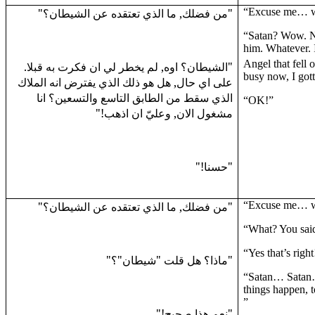
"من فضلك, ما الذي تعتقده عن الشيطان؟"
“Excuse me… 
“Satan? Wow. Ne
him. Whatever. I
Angel that fell o
"الشيطان؟ اوه, لم يخطر لي ان فكرت به قبلا.
busy now, I got
على اي حال, هل هو ذلك الذي يفترض انه الملاك
الذي سقط من الطابق التاسع والتسعين؟ انا
“OK!”
مشغول الان, وعليّ ان اذهب!"
"حسنا!"
"من فضلك, ما الذي تعتقده عن الشيطان؟"
“Excuse me… 
“What? You sai
“Yes that’s right
"ماذا؟ هل قلت "شيطان"؟"
“Satan… Satan…
things happen, 
”
"نعم هذا صحيح!"