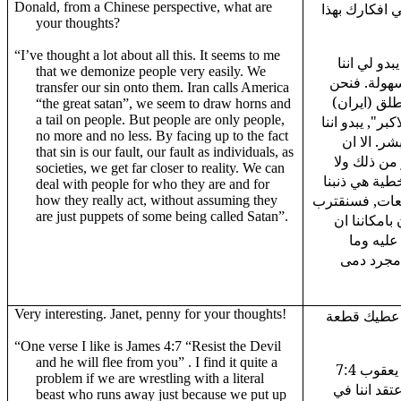
Donald, from a Chinese perspective, what are
(افكارك بهذا
your thoughts?
“I’ve thought a lot about all this. It seems to me
"دو لي اننا
that we demonize people very easily. We
هولة. فنحن
transfer our sin onto them. Iran calls America
طلق (ايران
“the great satan”, we seem to draw horns and
a tail on people. But people are only people,
ر", يبدو اننا
no more and no less. By facing up to the fact
ر. الا ان
that sin is our fault, our fault as individuals, as
من ذلك ولا
societies, we get far closer to reality. We can
خطية هي ذنبنا
deal with people for who they are and for
معات, فسنقترب
how they really act, without assuming they
are just puppets of some being called Satan”.
بامكاننا ان
ليه وما
مجرد دمى
Very interesting. Janet, penny for your thoughts!
ساعطيك قطعة
“One verse I like is James 4:7 “Resist the Devil
and he will flee from you” . I find it quite a
"من احب الايات الى نفسي هي يعقوب 7:4
problem if we are wrestling with a literal
"قد اننا في
beast who runs away just because we put up