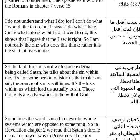
justified or condemned. The apostle Paul wrote to
the Romans in chapter 7 verse 15
I do not understand what I do; for I don't do what
ذ لست أفعل ما
I would like to do, but instead I do what I hate.
 فإن كنت أفعل
Since what I do is what I don't want to do, this
ناموس أنه حسن
shows that I agree that the Law is right.
So I am
ل الخطية
not really the one who does this thing; rather it is
the sin that lives in me.
So the fault for sin is not with some external
خارجي يدعى
being called Satan, he talks about the sin within
لخطية الساكنة
me, it’s not some person outside us that makes us
لنا نخطا
sin, the source of sin is within us. It’s the lusts
ا الشهوة التي
within us which lead us actually to sin. Those
قع لان نخطا
thoughts are adversaries to the will of God.
الله
Sometimes the word is used to describe whole
لاحيان لوصف
systems which are opposed to something. So in
صحاح الثاني
Revelation chapter 2 we read that Satan’s throne
لشيطان او مقر
or seat of power was in Pergamos. It clearly