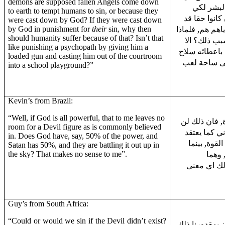
demons are supposed fallen Angels come down
البشر لكي
to earth to tempt humans to sin, or because they
كانوا حقا قد
were cast down by God? If they were cast down
هم هم, فلماذا
by God in punishment for
their
sin, why then
should humanity suffer because of that? Isn’t that
ب ذلك؟ الا
like punishing a psychopath by giving him a
باعطائه سلاح
loaded gun and casting him out of the courtroom
ى ساحة لعب
into a school playground?”
Kevin’s from Brazil:
“Well, if God is all powerful, that to me leaves no
" فان ذلك لن
room for a Devil figure as is commonly believed
ي كما يعتقد
in. Does God have, say, 50% of the power, and
ك الله 50% من القوة, بينما
Satan has 50%, and they are battling it out up in
الاخرى, وهما
the sky? That makes no sense to me”.
لك اي معنى
Guy’s from South Africa:
“Could or would we sin if the Devil didn’t exist?
"بمقدورنا ذلك