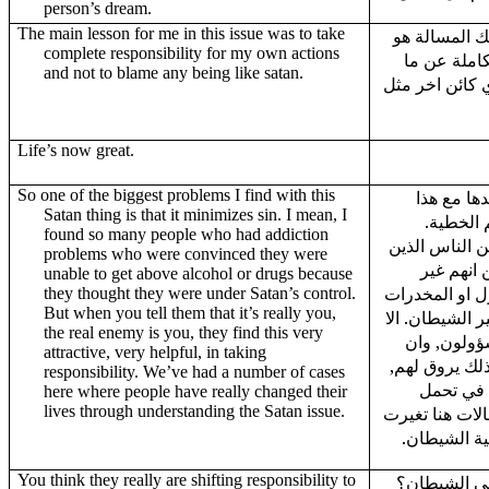
person’s dream.
The main lesson for me in this issue was to take
ك المسالة هو
complete responsibility for my own actions
كاملة عن ما
and not to blame any being like satan.
ي كائن اخر مثل
Life’s now great.
So one of the biggest problems I find with this
دها مع هذا
Satan thing is that it minimizes sin. I mean, I
م الخطية
found so many people who had addiction
ن الناس الذين
problems who were convinced they were
 انهم غير
unable to get above alcohol or drugs because
ل او المخدرات
they thought they were under Satan’s control.
But when you tell them that it’s really you,
ير الشيطان. الا
the real enemy is you, they find this very
ؤولون, وان
attractive, very helpful, in taking
ذلك يروق لهم
responsibility. We’ve had a number of cases
 في تحمل
here where people have really changed their
lives through understanding the Satan issue.
الات هنا تغيرت
ضية الشيطان
You think they really are shifting responsibility to
على الشيطان؟