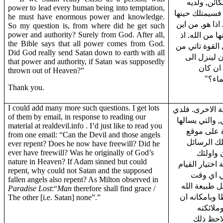
"ئن, ولديه
power to lead every human being into temptation,
, فسيمتلك حينها
he must have enormous power and knowledge.
اذا هو, من اين
So my question is, from where did he get such
ا من الله. اذ
power and authority? Surely from God. After all,
the Bible says that all power comes from God.
القوة تاتي من
Did God really send Satan down to earth with all
ن لينزل الى
that power and authority, if Satan was supposedly
ان كان
thrown out of Heaven?”
ماء؟
Thank you.
I could add many more such questions. I get lots
ة الاخرى. فلدي
of them by email, in response to reading our
, والتي يسالها
material at realdevil.info . I’d just like to read you
ة على موقع
from one email: “Can the Devil and those angels
.  الرسائل
ever repent? Does he now have freewill? Did he
 واولئك
ever have freewill? Was he originally of God’s
nature in Heaven? If Adam sinned but could
 اختيار القيام
repent, why could not Satan and the supposed
ي اي وقت
fallen angels also repent? As Milton observed in
 طبيعة الله
Paradise Lost
:“
Man
therefore shall find grace /
 وبامكانه ان
The other [i.e. Satan] none”.”
ملائكته
لاحظ ذلك