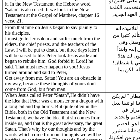
 معنى حسن او
it. In the New Testament, the Hebrew word
ستخدمت الكلمة
“satan” is also used. If we look in the New
 العهد الجديد
Testament at the Gospel of Matthew, chapter 16
verse 21.
From that time on Jesus began to say plainly to
تلاميذه أنه
his disciples,
ألم كثيرا من
I must go to Jerusalem and suffer much from the
ويقتل وفي
elders, the chief priests, and the teachers of the
إليه وابتدأ
Law. I will be put to death, but three days later I
يكون لك هذا
will be raised to life. Peter took Jesus aside and
began to rebuke him. God forbid it, Lord! he
ني يا شيطان
said. That must never happen to you! Jesus
له, لكن بما
turned around and said to Peter,
Get away from me, Satan! You are an obstacle in
my way, because these thoughts of yours don't
come from God, but from man.
When Jesus called Peter “Satan”,He didn’t have
طان" لم يكن
the idea that Peter was a monster or a dragon with
و تنينا بذيل
a long tail and big horns. But quite often in the
مرارا في
Bible, both in the Old Testament and the New
قديم والجديد
Testament, we have the idea that sin comes from
ا هو الخصم
inside us, and that is the great adversary, the great
Satan. That’s why by our thoughts and by the
 فاننا سنتبرر
words which come from our thoughts we will be
 تخرج من افكارنا