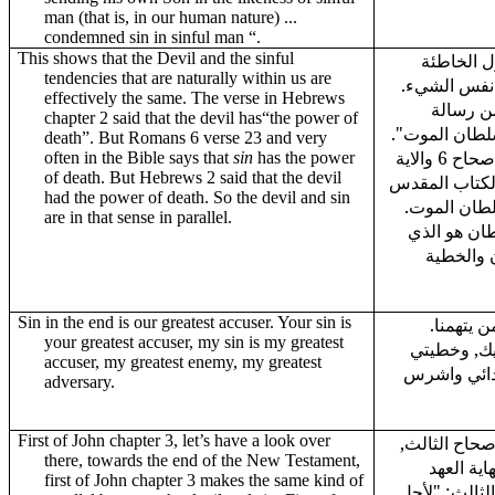
man (that is, in our human nature) ...
condemned sin in sinful man “.
This shows that the Devil and the sinful
ل الخاطئة
tendencies that are naturally within us are
ما نفس الشيء
effectively the same. The verse in Hebrews
من رسالة
chapter 2 said that the devil has“the power of
 "سلطان الموت
death”. But Romans 6 verse 23 and very
الا ان رسالة رومية تقول في الاصحاح 6 والاية
often in the Bible says that
sin
has the power
of death. But Hebrews 2 said that the devil
23 تاب المقدس
had the power of death. So the devil and sin
سلطان الموت
are in that sense in parallel.
ن الشيطان هو الذي
 والخطية
Sin in the end is our greatest accuser. Your sin is
ن يتهمنا
your greatest accuser, my sin is my greatest
يك, وخطيتي
accuser, my greatest enemy, my greatest
عدائي واشرس
adversary.
First of John chapter 3, let’s have a look over
اصحاح الثالث
there, towards the end of the New Testament,
اية العهد
first of John chapter 3 makes the same kind of
الثالث: "لأجل