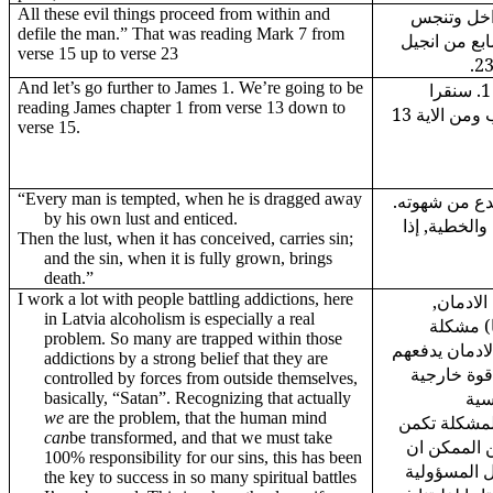
All these evil things proceed from within and
اخل وتنجس
defile the man.” That was reading Mark 7 from
ابع من انجيل
verse 15 up to verse 23
And let’s go further to James 1. We’re going to be
والان لنذهب الى رسالة يعقوب 1. سنقرا
reading James chapter 1 from verse 13 down to
الاصحاح الاول من رسالة يعقوب ومن الاية 13
verse 15.
“Every man is tempted, when he is dragged away
"دع من شهوته
by his own lust and enticed.
والخطية, إذا
Then the lust, when it has conceived, carries sin;
and the sin, when it is fully grown, brings
death.”
I work a lot with people battling addictions, here
 الادمان
in Latvia alcoholism is especially a real
ا) مشكلة
problem. So many are trapped within those
لادمان يدفعهم
addictions by a strong belief that they are
قوة خارجية
controlled by forces from outside themselves,
سية
basically, “Satan”. Recognizing that actually
we
are the problem, that the human mind
"لمشكلة تكمن
can
be transformed, and that we must take
ن الممكن ان
100% responsibility for our sins, this has been
ل المسؤولية
the key to success in so many spiritual battles